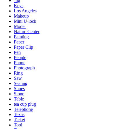
Jug
Keys
Los Angeles
Makeup
Mini U-lock
Model
Nature Center
Painting
Paper
Paper Clip
Pen
People
Phone
Photograph
Ring
Saw
Seating
Shoes
Stone
Table
tea cup plug
Telephone
Texas
Ticket
Tool