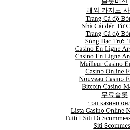
슬롯머신
해외 카지노 
Trang Cá độ Bó
Nhà Cái đến Từ C
Trang Cá độ Bó
Sòng Bạc Trực 
Casino En Ligne Ar
Casino En Ligne Ar
Meilleur Casino E
Casino Online F
Nouveau Casino E
Bitcoin Casino M
무료슬롯
топ казино он
Lista Casino Onlin
Tutti I Siti Di Scomme
Siti Scommes