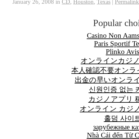
January 26, 2008 in
CD
,
Houston
,
Texas
|
Permalink
Popular cho
Casino Non Aams 
Paris Sportif T
Plinko Avi
オンラインカジノ
本人確認不要オンラ
出金の早いオンラ
신원인증 없는 
カジノアプリ 
オンライン カジ
홀덤 사이
зарубежные ка
Nhà Cái đến Từ C