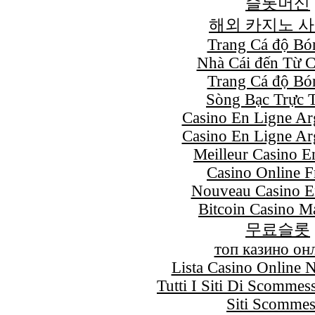
슬롯머신
해외 카지노 
Trang Cá độ Bó
Nhà Cái đến Từ C
Trang Cá độ Bó
Sòng Bạc Trực 
Casino En Ligne Ar
Casino En Ligne Ar
Meilleur Casino E
Casino Online F
Nouveau Casino E
Bitcoin Casino M
무료슬롯
топ казино он
Lista Casino Onlin
Tutti I Siti Di Scomme
Siti Scommes