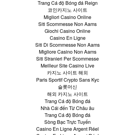
Trang Cá độ Bóng đá Reign
코인카지노 사이트
Migliori Casino Online
Siti Scommesse Non Aams
Giochi Casino Online
Casino En Ligne
Siti Di Scommesse Non Aams
Migliore Casino Non Aams
Siti Stranieri Per Scommesse
Meilleur Site Casino Live
카지노 사이트 해외
Paris Sportif Crypto Sans Kyc
슬롯머신
해외 카지노 사이트
Trang Cá độ Bóng đá
Nhà Cái đến Từ Châu âu
Trang Cá độ Bóng đá
Sòng Bạc Trực Tuyến
Casino En Ligne Argent Réel