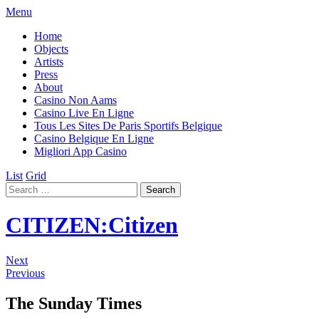
Menu
Home
Objects
Artists
Press
About
Casino Non Aams
Casino Live En Ligne
Tous Les Sites De Paris Sportifs Belgique
Casino Belgique En Ligne
Migliori App Casino
List
Grid
CITIZEN:Citizen
Next
Previous
The Sunday Times